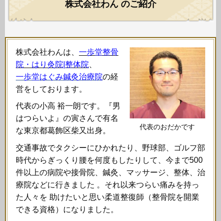
株式会社わん のご紹介
株式会社わんは、
一歩堂整骨
院・はり灸院|整体院
、
一歩堂はぐみ鍼灸治療院
の経
営をしております。
代表の小高 裕一朗です。『男
はつらいよ』の寅さんで有名
代表のおだかです
な東京都葛飾区柴又出身。
交通事故でタクシーにひかれたり、野球部、ゴルフ部
時代からぎっくり腰を何度もしたりして、今まで500
件以上の病院や接骨院、鍼灸、マッサージ、整体、治
療院などに行きました 。それ以来つらい痛みを持っ
た人々を 助けたいと思い柔道整復師（整骨院を開業
できる資格）になりました。